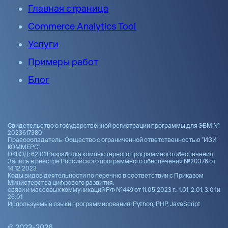
Главная страница
Commerce Analytics Tool
Услуги
Примеры работ
Блог
Свидетельство о государственной регистрации программы для ЭВМ №
2023617380
Правообладатель: Общество с ограниченной ответственностью "ИЗИ
КОММЕРС"
ОКВЭД: 62.01 Разработка компьютерного программного обеспечения
Запись в реестре Российского программного обеспечения №20376 от
14.12.2023
Коды видов деятельности по перечню в соответствии с Приказом
Министерства цифрового развития,
связи и массовых коммуникаций РФ №449 от 11.05.2023 г.: 1.01, 2.01, 3.01 и
26.01
Используемые языки программирования: Python, PHP, JavaScript
© 2023-2026