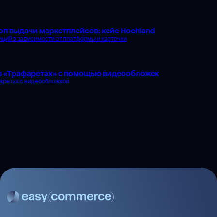
топ выдачи маркетплейсов: кейс Hochland
иций в зависимости от платформы и карточки
 в «Трафаретах» с помощью видеообложек
фаретах с видеообложкой