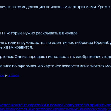
лияет на ее индексацию поисковыми алгоритмами. Кроме т
УТП, которые нужно раскрывать в визуале.
подготовить руководства по идентичности бренда (брендбу
ых вам нравится.
точек. Одни запрещают использовать изображения людей, 
авила по оформлению карточек лекарств или алкоголя мог
сь
и
здесь
.
через контент карточки и помочь покупателю принять р
имание покупателя на маркетплейсе и привлечь внимание к своему товару, 