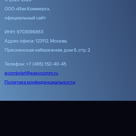
ООО «Изи Коммерс»,
официальный сайт
ИНН: 9703096863
Адрес офиса: 123112, Москва,
Пресненская набережная, дом 6, стр. 2
Телефон: +7 (495) 152-40-45
ecombrief@easycomm.ru
Политика конфиденциальности