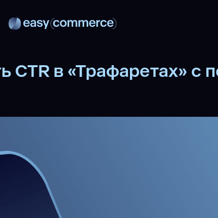
ть CTR в «Трафаретах» с