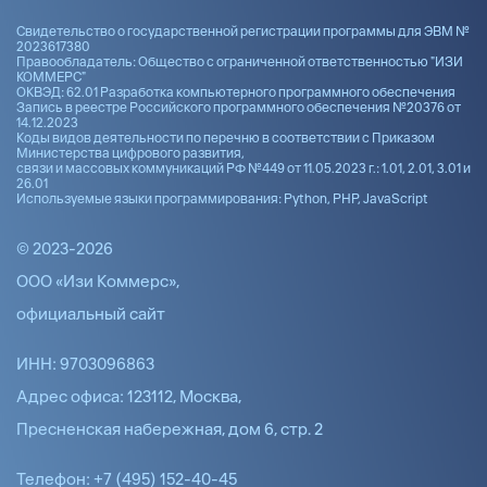
Свидетельство о государственной регистрации программы для ЭВМ №
2023617380
Правообладатель: Общество с ограниченной ответственностью "ИЗИ
КОММЕРС"
ОКВЭД: 62.01 Разработка компьютерного программного обеспечения
Запись в реестре Российского программного обеспечения №20376 от
14.12.2023
Коды видов деятельности по перечню в соответствии с Приказом
Министерства цифрового развития,
связи и массовых коммуникаций РФ №449 от 11.05.2023 г.: 1.01, 2.01, 3.01 и
26.01
Используемые языки программирования: Python, PHP, JavaScript
© 2023-2026
ООО «Изи Коммерс»,
официальный сайт
ИНН: 9703096863
Адрес офиса: 123112, Москва,
Пресненская набережная, дом 6, стр. 2
Телефон: +7 (495) 152-40-45