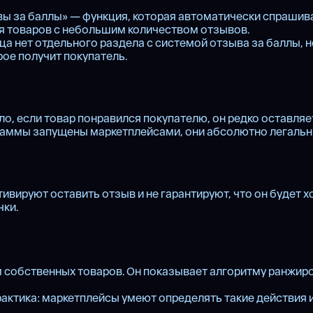
вы за баллы» — функция, которая автоматически спрашивае
я товаров с небольшим количеством отзывов.
вца нет отдельного раздела с системой отзыва за баллы, 
рое получит покупатель.
ло, если товар понравился покупателю, он редко оставляе
аммы запущены маркетплейсами, они абсолютно легальны.
вируют оставить отзыв и не гарантируют, что он будет хо
чки.
собственных товаров. Он показывает алгоритму ранжирова
ктика: маркетплейсы умеют определять такие действия и