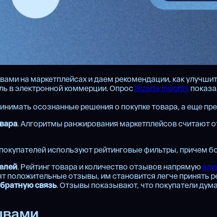
ами на маркетплейсах и даем рекомендации, как улучшит
ль в электронной коммерции. Опрос
Bizarte Insights
показа
нимать осознанные решения о покупке товара, а еще пре
овара
. Алгоритмы ранжирования маркетплейсов считают от
% покупателей используют рейтинговые фильтры, причем б
телей
. Рейтинг товара и количество отзывов напрямую
вли
т положительные отзывы, им становится легче принять р
обратную связь
. Отзывы показывают, что покупатели дума
ывами