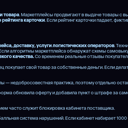
и товара
. Маркетплейсы продвигают в выдаче товары с в
 рейтинга карточки
. Если рейтинг карточки падает, фик
ейса, доставку, услуги логистических операторов
. Тех
 Если алгоритмы маркетплейса обнаружат схемы самовыкуп
кого качества.
Со временем реальные отзывы покупателей
ец покупает свой товар за собственные деньги. Если дел
ы — недобросовестная практика, поэтому отдельно остан
тформа обновила оферту и добавила пункт о штрафе за са
нием часто служит блокировка кабинета поставщика.
балльная система нарушений. Если кабинет набирает 1000