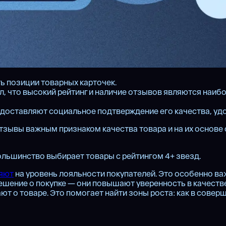
ь позиции товарных карточек.
л, что высокий рейтинг и наличие отзывов являются наиб
доставляют социальное подтверждение его качества, уд
зывы важным признаком качества товара и на их основе о
ольшинство выбирает товары с рейтингом 4+ звезд.
яют
на уровень лояльности покупателей. Это особенно ва
ешение о покупке — они повышают уверенность в качестве
ют о товаре. Это помогает найти зоны роста: как в совер