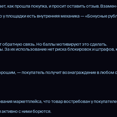
т, как прошла покупка, и просит оставить отзыв. Взамен
но у площадки есть внутренняя механика — «Бонусные рубл
т обратную связь. Но баллы мотивируют это сделать.
 За их использование нет риска блокировок и штрафов, 
рошим, — покупатель получит вознаграждение в любом слу
ния маркетплейса, что товар востребован у покупателей,
 активно с ними борются.