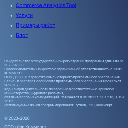
Commerce Analytics Tool
Услуги
Примеры работ
Блог
Свидетельство о государственной регистрации программы для ЭВМ №
2023617380
Правообладатель: Общество с ограниченной ответственностью "ИЗИ
КОММЕРС"
ОКВЭД: 62.01 Разработка компьютерного программного обеспечения
Запись в реестре Российского программного обеспечения №20376 от
14.12.2023
Коды видов деятельности по перечню в соответствии с Приказом
Министерства цифрового развития,
связи и массовых коммуникаций РФ №449 от 11.05.2023 г.: 1.01, 2.01, 3.01 и
26.01
Используемые языки программирования: Python, PHP, JavaScript
© 2023-2026
ООО «Изи Коммерс»,