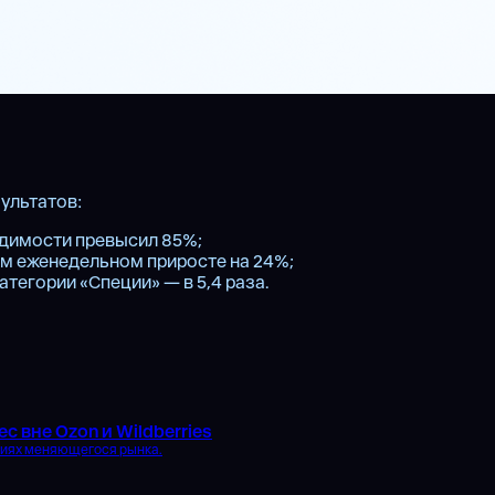
ультатов:
видимости превысил 85%;
ем еженедельном приросте на 24%;
атегории «Специи» — в 5,4 раза.
с вне Ozon и Wildberries
виях меняющегося рынка.