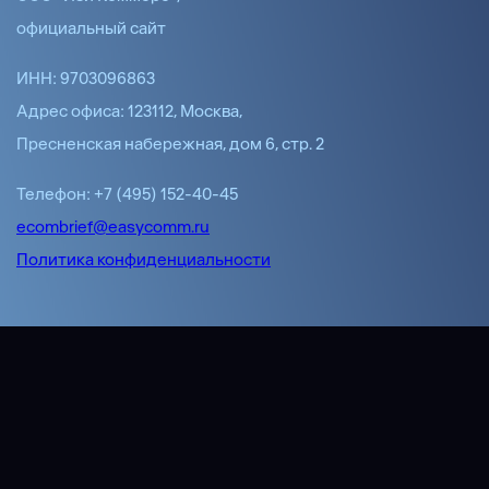
официальный сайт
ИНН: 9703096863
Адрес офиса: 123112, Москва,
Пресненская набережная, дом 6, стр. 2
Телефон: +7 (495) 152-40-45
ecombrief@easycomm.ru
Политика конфиденциальности