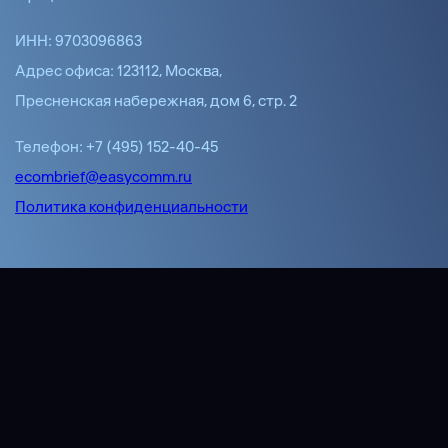
ИНН: 9703096863
Адрес офиса: 123112, Москва,
Пресненская набережная, дом 6, стр. 2
Телефон: +7 (495) 152-40-45
ecombrief@easycomm.ru
Политика конфиденциальности