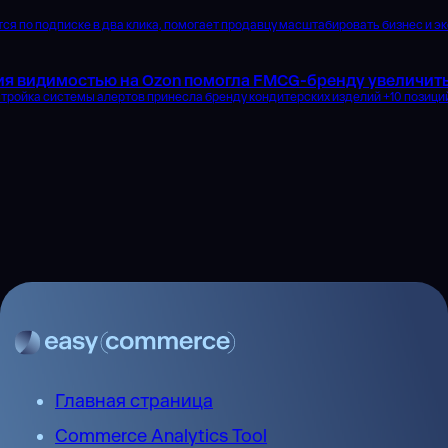
я по подписке в два клика, помогает продавцу масштабировать бизнес и эк
ия видимостью на Ozon помогла FMCG-бренду увеличит
тройка системы алертов принесла бренду кондитерских изделий +10 позиций 
Главная страница
Commerce Analytics Tool