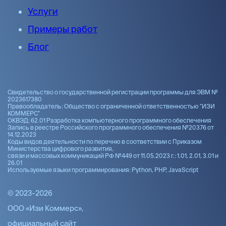
Услуги
Примеры работ
Блог
Свидетельство о государственной регистрации программы для ЭВМ №
2023617380
Правообладатель: Общество с ограниченной ответственностью "ИЗИ
КОММЕРС"
ОКВЭД: 62.01 Разработка компьютерного программного обеспечения
Запись в реестре Российского программного обеспечения №20376 от
14.12.2023
Коды видов деятельности по перечню в соответствии с Приказом
Министерства цифрового развития,
связи и массовых коммуникаций РФ №449 от 11.05.2023 г.: 1.01, 2.01, 3.01 и
26.01
Используемые языки программирования: Python, PHP, JavaScript
© 2023-2026
ООО «Изи Коммерс»,
официальный сайт