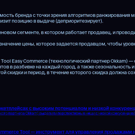
мость бренда с точки зрения алгоритмов ранжирования ма
низит позицию в выдаче (деприоритезирует).
еновом сегменте, в котором работает продавец, и провод
значение цены, которое задается продавцом, чтобы уро
 Tool Easy Commerce (технологический партнер Okkam) —
тов в разбивке на каждый город, а также сезональность 
ой скидки и период, в течение которого скидка должна со
ркетплейсах с высоким потенциалом и низкой конкурен
кого партнера Okkam) выделили перспективные ниши с низкой конкуренцие
ommerce Tool — инструмент для управления продажами н