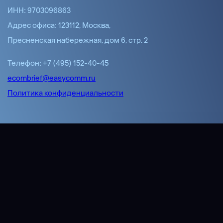
ИНН: 9703096863
Адрес офиса: 123112, Москва,
Пресненская набережная, дом 6, стр. 2
Телефон: +7 (495) 152-40-45
ecombrief@easycomm.ru
Политика конфиденциальности