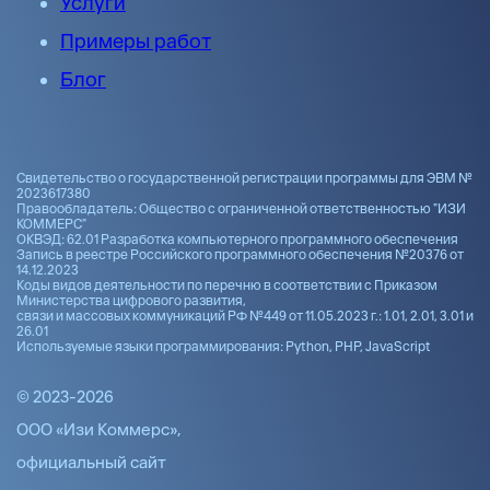
Услуги
Примеры работ
Блог
Свидетельство о государственной регистрации программы для ЭВМ №
2023617380
Правообладатель: Общество с ограниченной ответственностью "ИЗИ
КОММЕРС"
ОКВЭД: 62.01 Разработка компьютерного программного обеспечения
Запись в реестре Российского программного обеспечения №20376 от
14.12.2023
Коды видов деятельности по перечню в соответствии с Приказом
Министерства цифрового развития,
связи и массовых коммуникаций РФ №449 от 11.05.2023 г.: 1.01, 2.01, 3.01 и
26.01
Используемые языки программирования: Python, PHP, JavaScript
© 2023-2026
ООО «Изи Коммерс»,
официальный сайт